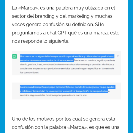
o
La «Marca», es una palabra muy utilizada en el
r
sector del branding y del marketing y muchas
J
veces genera confusión su definición. Si le
o
preguntamos a chat GPT qué es una marca, este
r
nos responde lo siguiente.
g
e
A
g
ü
e
r
o
P
a
s
Uno de los motivos por los cual se genera esta
t
confusión con la palabra «Marca», es que es una