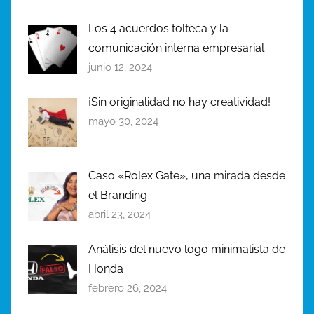
s
Los 4 acuerdos tolteca y la
,
comunicación interna empresarial
M
a
junio 12, 2024
r
¡Sin originalidad no hay creatividad!
c
mayo 30, 2024
a
,
M
Caso «Rolex Gate», una mirada desde
a
r
el Branding
c
abril 23, 2024
a
Análisis del nuevo logo minimalista de
g
r
Honda
á
febrero 26, 2024
f