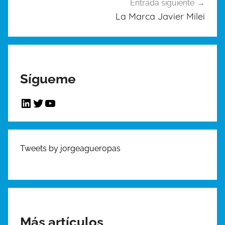
C
Entrada siguiente
o
La Marca Javier Milei
m
u
n
i
Sígueme
c
a
LinkedIn
Twitter
YouTube
c
i
ó
n
Tweets by jorgeagueropas
,
D
i
s
e
Más artículos
ñ