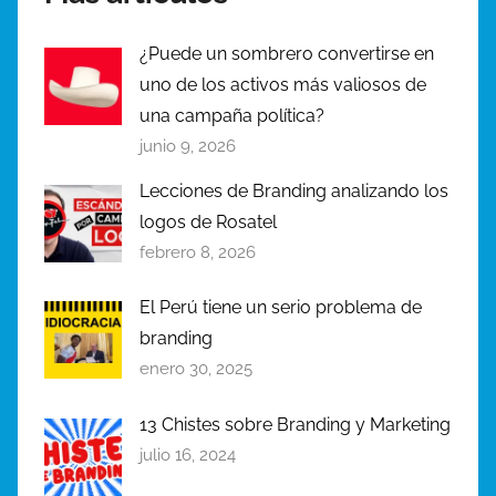
o
¿Puede un sombrero convertirse en
g
r
uno de los activos más valiosos de
á
una campaña política?
f
junio 9, 2026
i
Lecciones de Branding analizando los
c
logos de Rosatel
o
febrero 8, 2026
,
L
El Perú tiene un serio problema de
o
branding
g
enero 30, 2025
o
t
13 Chistes sobre Branding y Marketing
i
julio 16, 2024
p
o