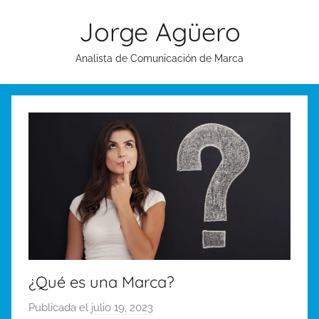
Saltar
Jorge Agüero
al
contenido
Analista de Comunicación de Marca
¿Qué es una Marca?
Publicada el
julio 19, 2023
p