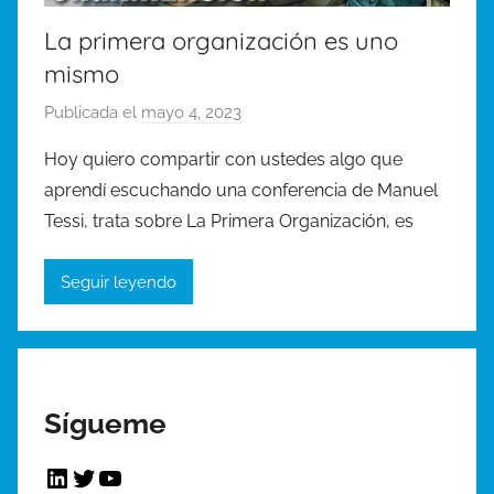
La primera organización es uno
mismo
Publicada el
mayo 4, 2023
p
o
Hoy quiero compartir con ustedes algo que
r
aprendí escuchando una conferencia de Manuel
J
Tessi, trata sobre La Primera Organización, es
o
r
Seguir leyendo
g
e
A
g
ü
Sígueme
e
r
LinkedIn
Twitter
YouTube
o