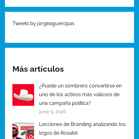
P
a
s
Tweets by jorgeagueropas
t
o
r
Más artículos
¿Puede un sombrero convertirse en
uno de los activos más valiosos de
una campaña política?
junio 9, 2026
Lecciones de Branding analizando los
logos de Rosatel